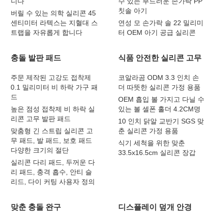
니다
수 있는 부드러운 손가락 PP
칫솔 아기
버릴 수 있는 의학 실리콘 45
센티미터 라텍스는 지혈대 스
연성 모 손가락 솔 22 밀리미
트랩을 자유롭게 합니다
터 OEM 아기 공급 실리콘
충돌 발판 패드
식품 안전한 실리콘 고무
주문 제작된 고강도 접착제
코알라곰 ODM 3.3 인치 손
0.1 밀리미터 비 하락 가구 패
더 따뜻한 실리콘 가정 용품
드
OEM 흡입 볼 가지고 다닐 수
높은 점성 접착제 비 하락 실
있는 볼 셀폰 홀더 4.2CM명
리콘 고무 발판 패드
10 인치 닭알 교반기 SGS 맞
맞춤형 긴 스트립 실리콘 고
춘 실리콘 가정 용품
무 패드, 발 패드, 보호 패드
식기 세척을 위한 맞춘
다양한 크기의 절단
33.5x16.5cm 실리콘 장갑
실리콘 다리 패드, 두꺼운 다
리 패드, 충격 흡수, 안티 슬
리드, 다이 커팅 사용자 정의
맞춘 충돌 완구
디스플레이 덮개 안경