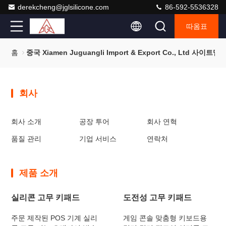
derekcheng@jglsilicone.com
86-592-5536328
따옴표
홈
중국 Xiamen Juguangli Import & Export Co., Ltd 사이트맵
회사
회사 소개
공장 투어
회사 연혁
품질 관리
기업 서비스
연락처
제품 소개
실리콘 고무 키패드
도전성 고무 키패드
주문 제작된 POS 기계 실리
게임 콘솔 맞춤형 키보드용