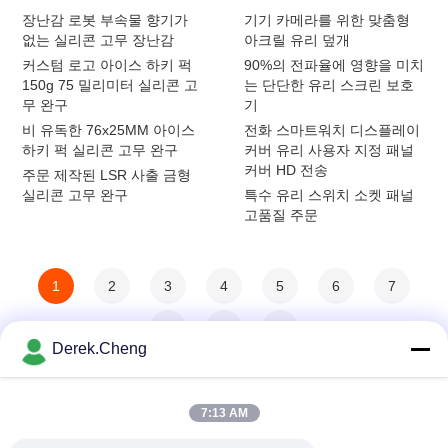
장난감 로봇 부속물 향기가
기기 카메라를 위한 맞춤형
없는 실리콘 고무 장난감
아크릴 유리 덮개
커스텀 로고 아이스 하키 퍽
90%의 전파율에 영향을 미치
150g 75 밀리미터 실리콘 고
는 단단한 유리 스크린 보호
무 완구
기
비 유독한 76x25MM 아이스
전화 스마트워치 디스플레이
하키 퍽 실리콘 고무 완구
커버 유리 사용자 지정 패널
커버 HD 전송
주문 제작된 LSR 사출 금형
실리콘 고무 완구
특수 유리 스위치 소켓 패널
고품질 주문
1
2
3
4
5
6
7
8
>
>>
Derek.Cheng
7:13 AM