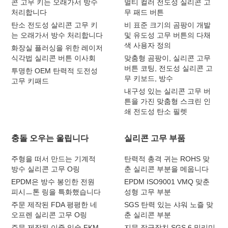
콘 고무 키는 오래가서 방수
멀티 컬러 전도성 실리콘 고
처리합니다
무 패드 버튼
탄소 전도성 살리콘 고무 키
비 표준 크기의 곰팡이 개발
는 오래가서 방수 처리합니다
및 유도성 고무 버튼의 다채
색 사용자 정의
화장실 플러싱을 위한 레이저
식각법 실리콘 버튼 이사회
맞춤형 곰팡이, 실리콘 고무
버튼 코팅, 전도성 실리콘 고
투명한 OEM 탄력적 도전성
무 키보드, 방수
고무 키패드
내구성 있는 실리콘 고무 버
튼을 가진 맞춤형 스크린 인
쇄 전도성 탄소 필렛
충돌 오우는 울립니다
실리콘 고무 부품
주형을 떠서 만드는 기계적
탄력적 총격 귀는 ROHS 맞
방수 실리콘 고무 O링
춘 실리콘 부분을 메웁니다
EPDM은 방수 봉인한 전원
EPDM ISO9001 VMQ 맞춘
피시ㅡ톤 링을 특화했습니다
성형 고무 부분
주문 제작된 FDA 평평한 네
SGS 탄력 있는 샤워 노즐 맞
오프렌 실리콘 고무 O링
춘 실리콘 부분
주문 제작된 이중 입술 FKM
지문 잠금장치 SGS 6 밀리미