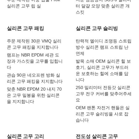
실리콘 고무 립 실
터 달걀 모양 맞춘 살리콘 개
스킷
실리콘 고무 패킹
실리콘 고무 슬리빙
주문 제작된 30은 VMQ 실리
탄력적 엘이디 조명등 스트립
콘 고무 패킹을 지지합니다
방수 실리콘 램프 스트립 난
연제
램프는 NBR EPDM 세관 도
장과 가스킷을 고무를 입힙니
발목 소매 OEM 실리콘 힐 보
다
호기, 실리콘 고무가 부드러
운 보호하는 힐에 소매를 답
관습 90은 네오프렌 방화 실
니다
리콘 고무 패킹을 지지합니다
250 밀리미터 전등갓 실리콘
맞춘 NBR EPDM 20 내지 70
고무 전구 커버를 맞추어주세
은 고무 밀봉을 위한 실리콘
요
을 지지합니다
OEM 팬톤 자전거 핸들은 실
리콘 고무 슬리빙을 사로 잡
습니다
실리콘 고무 고리
전도성 살리콘 고무