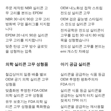
주문 제작된 NBR 실리콘 고
OEM 내노화성 접착 스트립
무 고리를 본뜨는 EPDM
전도성 살리콘 고무
NBR 30 내지 90은 고무 고리
OEM 검은 끝눈병 스타일러
방화벽 구멍 플러그를 지지합
스 전도성 살리콘 고무
니다
전자공학은 전도성 살리콘이
EPDM 20 내지 90은 실리콘
고무를 입힌 30 내지 80 버팀
고무 고리를 지지합니다
목을 성형했습니다
맞춘 탄성 고무 방수 글로밋
전도성 살리콘 고무를 본뜨는
을 성형하는 압축
emi 개스킷 차폐성
의학 실리콘 고무 성형품
아기 공급 실리콘
철갑상어의 일종 배출 밸브
실리콘을 공급하는 식품 등급
OEM 공기 의학 실리콘 고무
OEM 투명한 평화주의자
성형품
FDA 아기
맞춤화된 투명한 FDA OEM
실리콘 식품 등급 실리콘을
의학 실리콘 고무 성형품
공급하는 실제적 터치 실리콘
젖꼭지 TPR 아기
유두 보호기는 FDA 의학 실
리콘 고무 성형품을 특화했습
실리콘을 공급하는 재사용할