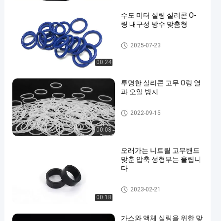
수도 미터 실링 실리콘 O-
링 내구성 방수 맞춤형
충돌 오우는 울립니다
2025-07-23
00:24
en
투명한 실리콘 고무 O링 열
과 오일 방지
충돌 오우는 울립니다
2022-09-15
00:08
오래가는 니트릴 고무밴드
맞춘 압축 성형부는 울립니
다
충돌 오우는 울립니다
2023-02-21
00:18
가스와 액체 실링을 위한 맞