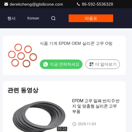
derekcheng@jglsilicone.com
86-592-5536328
행사
따옴표
Korean
식품 기계 EPDM OEM 실리콘 고무 O링
지금 연락하세요
더 알아보기
관련 동영상
EPDM 고무 밀폐 반지 O 반
지 및 맞춤형 실리콘 고무
부품
충돌 오우는 울립니다
2025-11-03
00:26