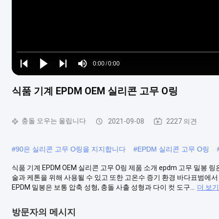
Loaded
:
0%
0:00
/
0:00
Play
Play
Play
Mute
Current
Duration
next
next
식품 기계 EPDM OEM 실리콘 고무 O링
Time
충돌 오우는 울립니다
2021-09-08
2227 의견
#
90은 실리콘 고무 O링을 지지합니다
#
EPDM 실리콘 고무 O링
식품 기계 EPDM OEM 실리콘 고무 O링 제품 소개 epdm 고무 밀봉
술과 케톤을 위해 사용될 수 있고 또한 고온수 증기 환경 바다표범에서 사
EPDM 밀봉은 보통 압축 성형, 충돌 사출 성형과 다이 컷 도구...
더 보기
방문자의 메시지