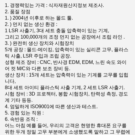
1. 경쟁력있는 가격 : 식자재원산지정보 제조사.
2. 품질 장점
1. ) 2004년 이후로 하는 몰드 툴.
2. ) 먼지 없는 생산 환경 :
1 LSR 사출기, 3대 세트 충돌 압축력이 있는 기계,
그리고 100,000개의 조정 먼지 없는 공장에서 조립 라인 .
3. ) 완전히 생산 장치와 시험장치
5개 공장 : 몰드-메이킹, 압축력이 있는 실리콘 고무, 플라스
틱 사출, LSR 주입과 조립 공장.
성형 제조 장비 : CNC, 반사경 EDM, EDM, 느린 속도 와이
어 컷 M/C와 다른 보조 장비 등.
생산 장치 : 15개 세트는 압축력이 있는 기계를 고무를 입힙
니다,
8대 세트 아이티 플라스틱 사출 기계, 2 세트 LSR 사출기.
시험 장비 : 3D 프로젝터, 봉합 시험장치, 탄력성 측정, 경도
계 기타 등등.
4. 엄밀하게 ISO9001에 따른 생산과 테스트.
5. 경험 있는 직원 :
6. 속반응 조직 :
어느 아침 예를 들어, 우리의 고객은 현명한 휴대폰 요구를
위한 두개 정밀 고무 부분에게 소생했도록 말하고 그 무렵에