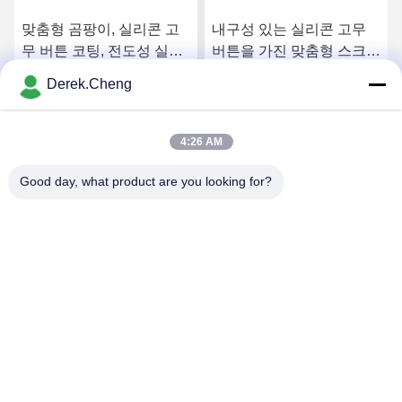
맞춤형 곰팡이, 실리콘 고
내구성 있는 실리콘 고무
무 버튼 코팅, 전도성 실리
버튼을 가진 맞춤형 스크린
콘 고무 키보드, 방수
인쇄 전도성 탄소 필렛
Derek.Cheng
요
최상의 가격을 얻으세요
최상의 가격을 얻으세요
4:26 AM
Good day, what product are you looking for?
Xiamen Juguangli Import & Export Co., Ltd
derekcheng@jglsilicone.com
86-592-5536328
5층, 빌딩 A, 388호 호우켄 하우세, 후리 지구, 시아멘
361015 중국