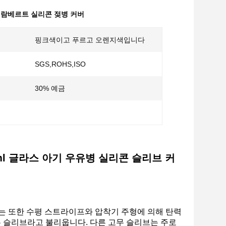
리람베르트 실리콘 젖병 커버
핑크색이고 푸르고 오렌지색입니다
SGS,ROHS,ISO
30% 예금
20ml 글라스 아기 우유병 실리콘 슬리브 커
커버는 또한 수평 스트라이프와 압착기 주형에 의해 탄력
고무 슬리브라고 불리웁니다. 다른 고무 슬리브는 주로