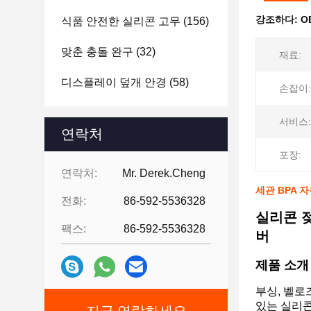
강조하다:
O
식품 안전한 실리콘 고무
(156)
맞춘 충돌 완구
(32)
재료:
디스플레이 덮개 안경
(58)
손잡이:
서비스:
연락처
포장:
연락처:
Mr. Derek.Cheng
세관 BPA 
전화:
86-592-5536328
실리콘 젖
팩스:
86-592-5536328
버
제품 소개
부싱, 벨로
있는 실리콘