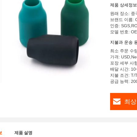
제품 상세정보
원래 장소: 중
브랜드 이름: 
인증: SGS,RO
모델 번호: O
지불과 운송 
최소 주문 수량: 
가격: USD,Neg
포장 세부 사항:
배달 시간: 10
지불 조건: T/T,
공급 능력: 200
최상
보
제품 설명