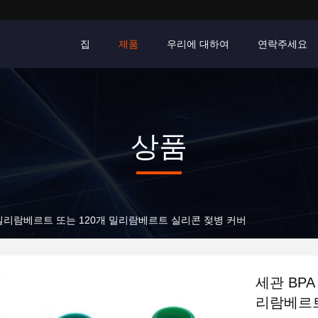
집
제품
우리에 대하여
연락주세요
상품
0 밀리람베르트 또는 120개 밀리람베르트 실리콘 젖병 커버
세관 BPA
리람베르트