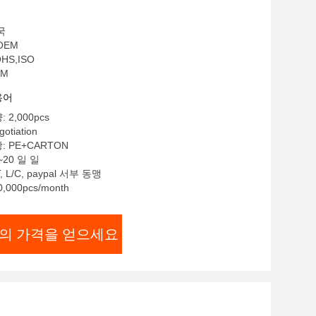
국
OEM
HS,ISO
EM
용어
2,000pcs
otiation
 PE+CARTON
~20 일 일
 L/C, paypal 서부 동맹
,000pcs/month
의 가격을 얻으세요