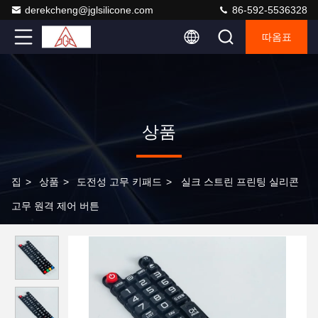
derekcheng@jglsilicone.com
86-592-5536328
따옴표
상품
집
>
상품
>
도전성 고무 키패드
>
실크 스트린 프린팅 실리콘
고무 원격 제어 버튼