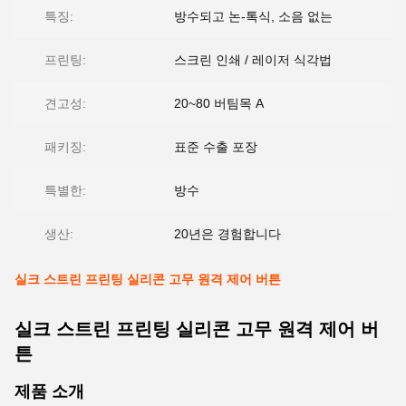
특징:
방수되고 논-톡식, 소음 없는
프린팅:
스크린 인쇄 / 레이저 식각법
견고성:
20~80 버팀목 A
패키징:
표준 수출 포장
특별한:
방수
생산:
20년은 경험합니다
실크 스트린 프린팅 실리콘 고무 원격 제어 버튼
실크 스트린 프린팅 실리콘 고무 원격 제어 버
튼
제품 소개