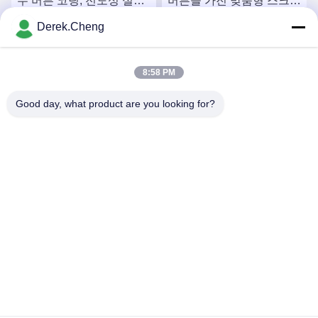
무 버튼 코팅, 전도성 실리
버튼을 가진 맞춤형 스크린
콘 고무 키보드, 방수
인쇄 전도성 탄소 필렛
Derek.Cheng
요
최상의 가격을 얻으세요
최상의 가격을 얻으세요
8:58 PM
Good day, what product are you looking for?
Xiamen Juguangli Import & Export Co., Ltd
derekcheng@jglsilicone.com
86-592-5536328
5층, 빌딩 A, 388호 호우켄 하우세, 후리 지구, 시아멘
361015 중국