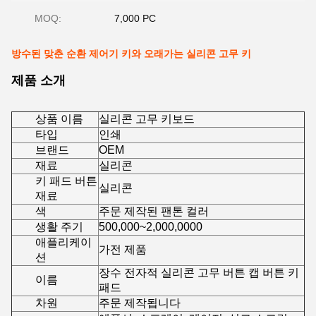
MOQ:
7,000 PC
방수된 맞춘 순환 제어기 키와 오래가는 실리콘 고무 키
제품 소개
상품 이름
실리콘 고무 키보드
타입
인쇄
브랜드
OEM
재료
실리콘
키 패드 버튼
실리콘
재료
색
주문 제작된 팬톤 컬러
생활 주기
500,000~2,000,0000
애플리케이
가전 제품
션
장수 전자적 실리콘 고무 버튼 캡 버튼 키
이름
패드
차원
주문 제작됩니다