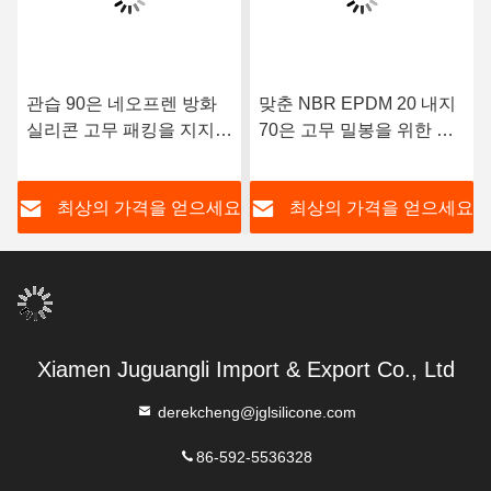
관습 90은 네오프렌 방화
맞춘 NBR EPDM 20 내지
실리콘 고무 패킹을 지지합
70은 고무 밀봉을 위한 실
니다
리콘을 지지합니다
요
최상의 가격을 얻으세요
최상의 가격을 얻으세요
Xiamen Juguangli Import & Export Co., Ltd
derekcheng@jglsilicone.com
86-592-5536328