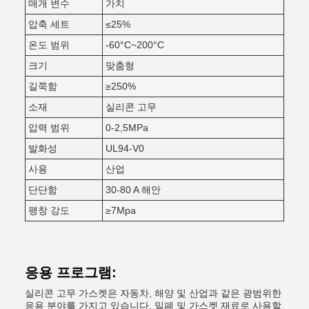
매개 변수
가치
압축 세트
≤25%
온도 범위
-60°C~200°C
크기
맞춤형
길쭉함
≥250%
소재
실리콘 고무
압력 범위
0-2,5MPa
발화성
UL94-V0
사용
산업
단단함
30-80 A 해안
팽창 강도
≥7Mpa
응용 프로그램:
실리콘 고무 가스켓은 자동차, 해양 및 산업과 같은 광범위한
응용 분야를 가지고 있습니다. 밀폐 및 가스켓 재료로 사용할