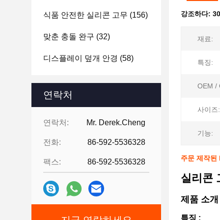
강조하다:
3
식품 안전한 실리콘 고무
(156)
맞춘 충돌 완구
(32)
재료:
디스플레이 덮개 안경
(58)
특징:
OEM /
연락처
사이즈:
연락처:
Mr. Derek.Cheng
기능:
전화:
86-592-5536328
주문 제작된 
팩스:
86-592-5536328
실리콘 
제품 소개
특징 :