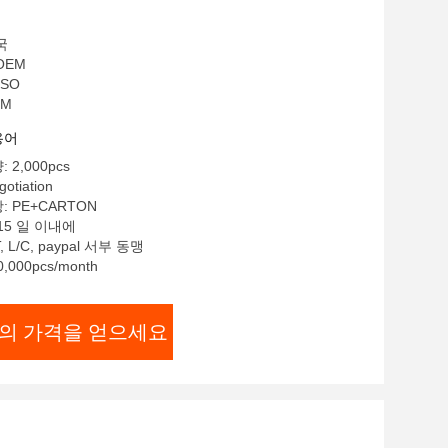
국
OEM
ISO
EM
용어
2,000pcs
otiation
 PE+CARTON
15 일 이내에
 L/C, paypal 서부 동맹
,000pcs/month
의 가격을 얻으세요