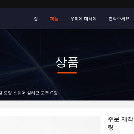
집
제품
우리에 대하여
연락주세요
상품
걀 모양 스퀘어 실리콘 고무 O링
주문 제작
링