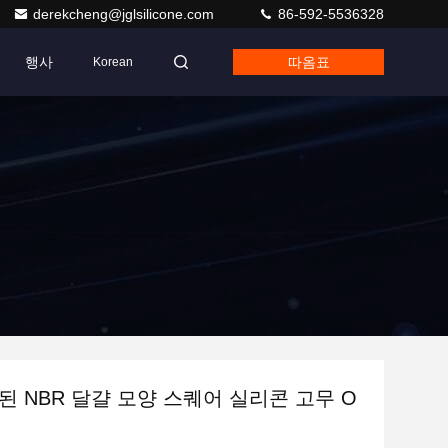
derekcheng@jglsilicone.com
86-592-5536328
행사
따옴표
Korean
된 NBR 달걀 모양 스퀘어 실리콘 고무 O